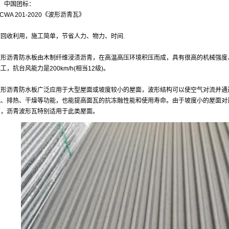
2、中国团标：
/CWA 201-2020《波形沥青瓦》
可回收利用，施工简单，节省人力、物力、时间.
波形沥青防水板由木制纤维浸渍沥青，在高温高压环境积压而成，具有很高的机械强度
工，抗台风能力是200km/h(相当12级)。
波形沥青防水板广泛应用于大型屋面或坡度较小的屋面，波形结构可以使空气对流并通过
风、排热、干燥等功能，也能提高面瓦的抗冻融性能和使用寿命。由于坡度小的屋面对
高，沥青波形瓦特别适用于此类屋面。