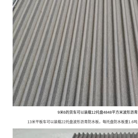
9米6的货车可以装载12托盘4848平方米波形沥
13米平板车可以装载22托盘波形沥青防水板，每托盘防水板重1.6吨