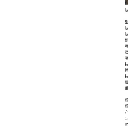
型
波
波
每
沥
吸
抗
撕
耐
重
质
质
B