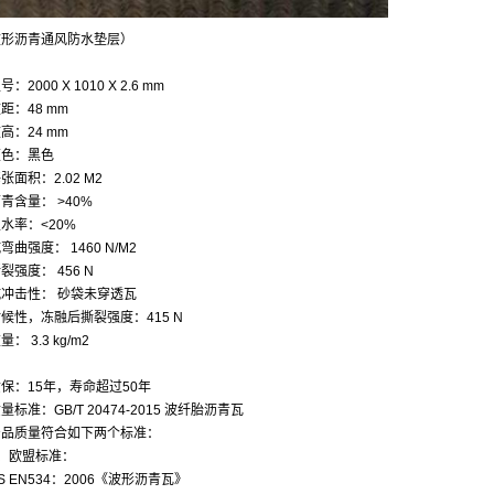
波形沥青通风防水垫层）
号：2000 X 1010 X 2.6 mm
距：48 mm
高：24 mm
颜色：黑色
张面积：2.02 M2
青含量： >40%
水率：<20%
弯曲强度： 1460 N/M2
裂强度： 456 N
抗冲击性： 砂袋未穿透瓦
候性，冻融后撕裂强度：415 N
量： 3.3 kg/m2
保：15年，寿命超过50年
量标准：GB/T 20474-2015 波纤胎沥青瓦
产品质量符合如下两个标准：
1、欧盟标准：
S EN534：2006《波形沥青瓦》