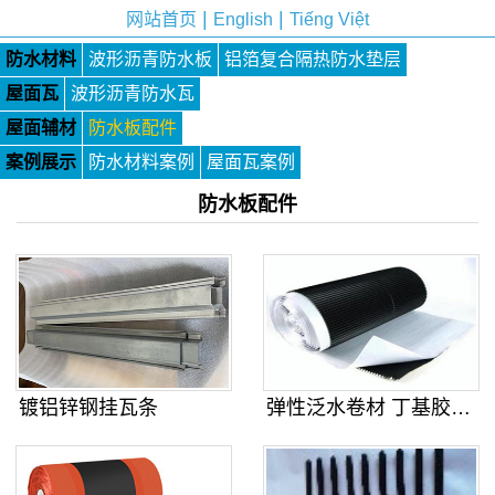
|
|
网站首页
English
Tiếng Việt
防水材料
波形沥青防水板
铝箔复合隔热防水垫层
屋面瓦
波形沥青防水瓦
屋面辅材
防水板配件
案例展示
防水材料案例
屋面瓦案例
防水板配件
镀铝锌钢挂瓦条
弹性泛水卷材 丁基胶泛水自粘卷材