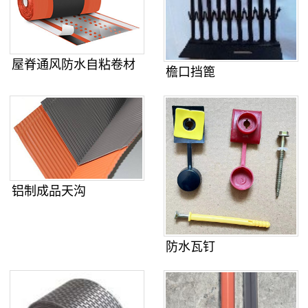
屋脊通风防水自粘卷材
檐口挡篦
铝制成品天沟
防水瓦钉