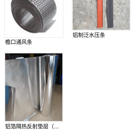
铝制泛水压条
檐口通风条
铝箔隔热反射垫层（铝箔复合隔热防水