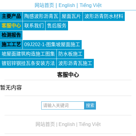
|
|
网站首页
English
Tiếng Việt
主要产品
陶感波形沥青瓦
屋面瓦片
波形沥青防水材料
客服中心
联系我们
售后服务
检测报告
施工工艺
09J202-1-图集坡屋面施工
坡屋面建筑构造施工图集
防水板施工
镀铝锌钢挂瓦条安装方法
波形沥青瓦施工
客服中心
暂无内容
网站首页
|
English
|
Tiếng Việt